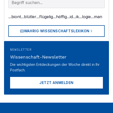
...biont
...blütler
...flügelig
...höffig
...id
...ik
...logie
...man
WAHRIG WISSENSCHAFTSLEXIKON
NEWSLETTER
Wissenschaft-Newsletter
Die wichtigsten Entdeckungen der Woche direkt in Ihr
Postfach.
JETZT ANMELDEN