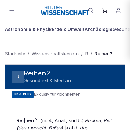
Astronomie & Physik
Erde & Umwelt
Archäologie
Gesundh
Startseite
/
Wissenschaftslexikon
/
R
/
Reihen2
Reihen2
R
Gesundheit & Medizin
Exklusiv für Abonnenten
BDW PLUS
2
Rei|hen
〈m. 4; Anat.; süddt.〉
Rücken, Rist
(des menschl. Fußes)
[<ahd.
riho