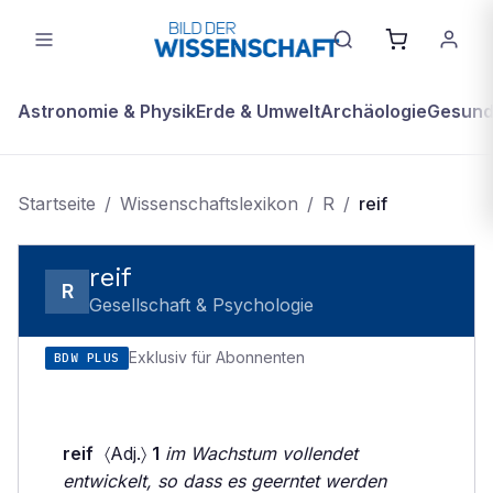
Astronomie & Physik
Erde & Umwelt
Archäologie
Gesundh
Startseite
/
Wissenschaftslexikon
/
R
/
reif
reif
R
Gesellschaft & Psychologie
Exklusiv für Abonnenten
BDW PLUS
reif
〈Adj.〉
1
im Wachstum vollendet
entwickelt, so dass es geerntet werden