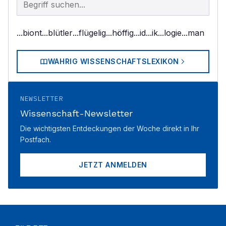
...biont
...blütler
...flügelig
...höffig
...id
...ik
...logie
...man
WAHRIG WISSENSCHAFTSLEXIKON
NEWSLETTER
Wissenschaft-Newsletter
Die wichtigsten Entdeckungen der Woche direkt in Ihr
Postfach.
JETZT ANMELDEN