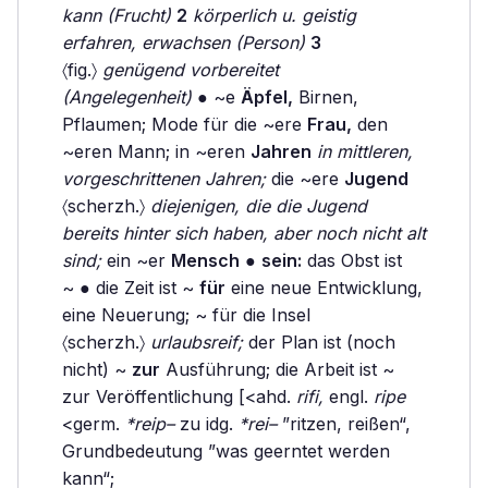
kann (Frucht)
2
körperlich u. geistig
erfahren, erwachsen (Person)
3
〈fig.〉
genügend vorbereitet
(Angelegenheit)
● ~e
Äpfel,
Birnen,
Pflaumen; Mode für die ~ere
Frau,
den
~eren Mann; in ~eren
Jahren
in mittleren,
vorgeschrittenen Jahren;
die ~ere
Jugend
〈scherzh.〉
diejenigen, die die Jugend
bereits hinter sich haben, aber noch nicht alt
sind;
ein ~er
Mensch
●
sein:
das Obst ist
~ ● die Zeit ist ~
für
eine neue Entwicklung,
eine Neuerung; ~ für die Insel
〈scherzh.〉
urlaubsreif;
der Plan ist (noch
nicht) ~
zur
Ausführung; die Arbeit ist ~
zur Veröffentlichung [<ahd.
rifi,
engl.
ripe
<germ.
*reip–
zu idg.
*rei–
”ritzen, reißen“,
Grundbedeutung ”was geerntet werden
kann“;