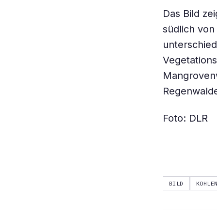
Das Bild z
südlich von 
unterschied
Vegetations
Mangrovenw
Regenwalde
Foto: DLR
BILD
KOHLE