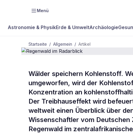
Menü
Astronomie & Physik
Erde & Umwelt
Archäologie
Gesun
Startseite
/
Allgemein
/
Artikel
ALLGEMEIN
Wälder speichern Kohlenstoff. W
Regenwald 
umgeworfen, wird der Kohlenstoff
Konzentration an kohlenstoffhalt
Radarblick
Der Treibhauseffekt wird befeuer
weltweit einen Überblick über de
Wissenschaftler vom Deutschen 
Regenwald im zentralafrikanisch