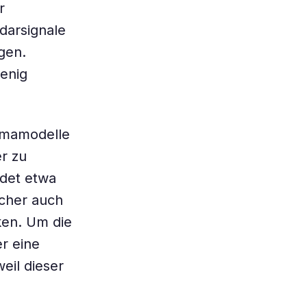
r
darsignale
gen.
enig
limamodelle
r zu
ndet etwa
scher auch
ken. Um die
er eine
il dieser