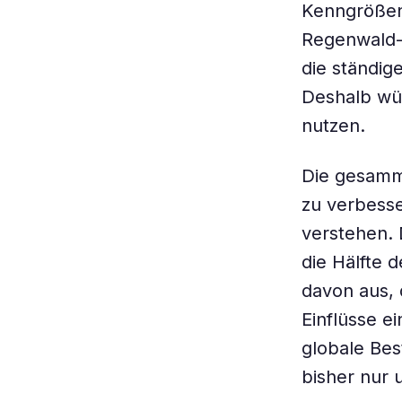
Kenngrößen 
Regenwald-
die ständi
Deshalb wür
nutzen.
Die gesamm
zu verbess
verstehen.
die Hälfte 
davon aus, 
Einflüsse e
globale Be
bisher nur u