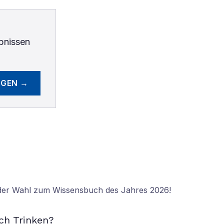
bnissen
EGEN →
 der Wahl zum Wissensbuch des Jahres 2026!
N
ch Trinken?