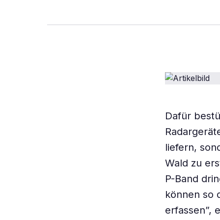
Dafür best
Radargeräte
liefern, so
Wald zu ers
P-Band dri
können so 
erfassen”, e