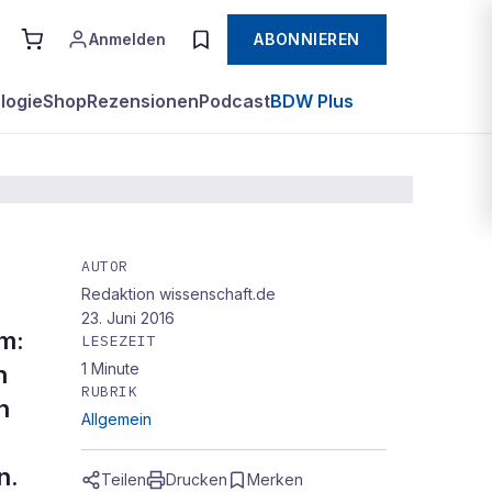
Anmelden
ABONNIEREN
logie
Shop
Rezensionen
Podcast
BDW Plus
AUTOR
Redaktion wissenschaft.de
23. Juni 2016
um:
LESEZEIT
1
Minute
h
RUBRIK
n
Allgemein
n.
Teilen
Drucken
Merken