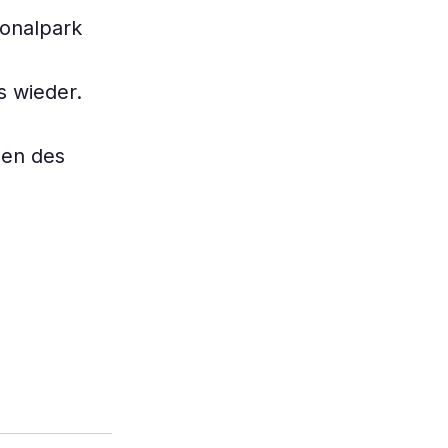
ionalpark
s wieder.
nen des