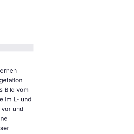
dernen
getation
s Bild vom
e im L- und
 vor und
one
eser