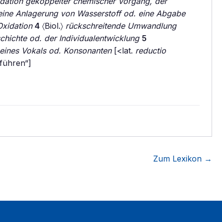
xidation gekoppelter chemischer Vorgang, der
 eine Anlagerung von Wasserstoff od. eine Abgabe
Oxidation
4
〈Biol.〉
rückschreitende Umwandlung
ichte od. der Individualentwicklung
5
ines Vokals od. Konsonanten
[<lat.
reductio
führen“]
Zum Lexikon →