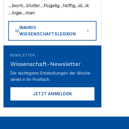
...biont
...blütler
...flügelig
...höffig
...id
...ik
...logie
...man
WAHRIG
WISSENSCHAFTSLEXIKON
NEWSLETTER
Wissenschaft-Newsletter
Die wichtigsten Entdeckungen der Woche
direkt in Ihr Postfach.
JETZT ANMELDEN