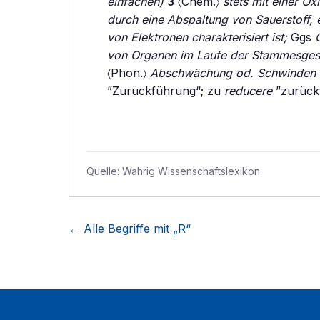
einfachen)
3
〈Chem.〉
stets mit einer O
durch eine Abspaltung von Sauerstoff,
von Elektronen charakterisiert ist;
Ggs
von Organen im Laufe der Stammesgesch
〈Phon.〉
Abschwächung od. Schwinden e
”Zurückführung“; zu
reducere
”zurück
Quelle:
Wahrig Wissenschaftslexikon
← Alle Begriffe mit „
R
“