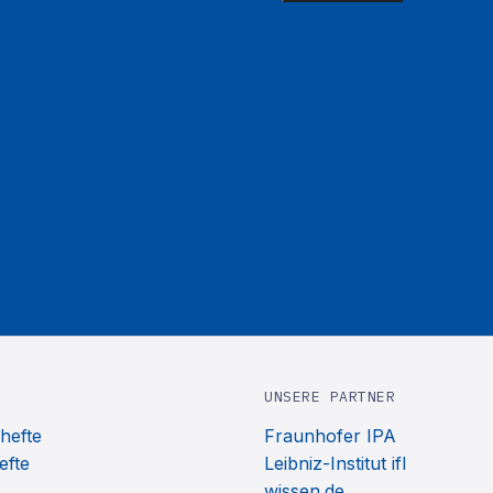
UNSERE PARTNER
hefte
Fraunhofer IPA
efte
Leibniz-Institut ifl
wissen.de