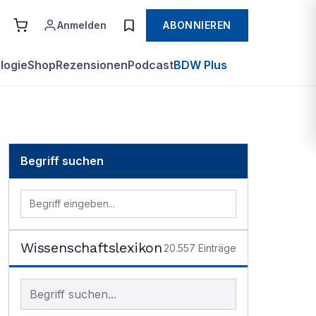
Anmelden
ABONNIEREN
logie
Shop
Rezensionen
Podcast
BDW Plus
Begriff suchen
Wissenschaftslexikon
20.557
Einträge
Begriff im Lexikon suchen