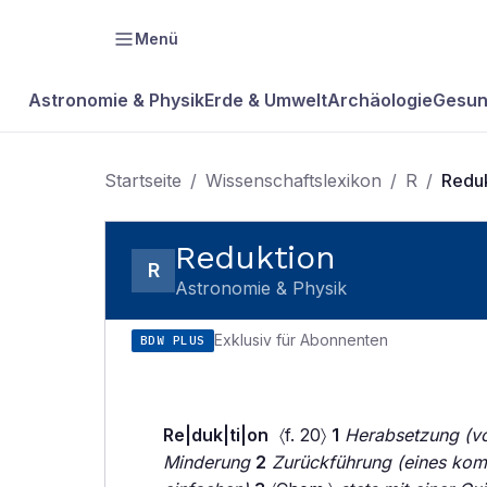
Menü
Astronomie & Physik
Erde & Umwelt
Archäologie
Gesun
Startseite
/
Wissenschaftslexikon
/
R
/
Redu
Reduktion
R
Astronomie & Physik
Exklusiv für Abonnenten
BDW PLUS
Re|duk|ti|on
〈f. 20〉
1
Herabsetzung (vo
Minderung
2
Zurückführung (eines komp