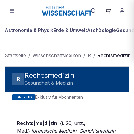
Astronomie & Physik
Erde & Umwelt
Archäologie
Gesundh
Startseite
/
Wissenschaftslexikon
/
R
/
Rechtsmedizin
Rechtsmedizin
R
Gesundheit & Medizin
Exklusiv für Abonnenten
BDW PLUS
Rechts|me|di|zin
〈f. 20; unz.;
Med.〉
forensische Medizin, Gerichtsmedizin