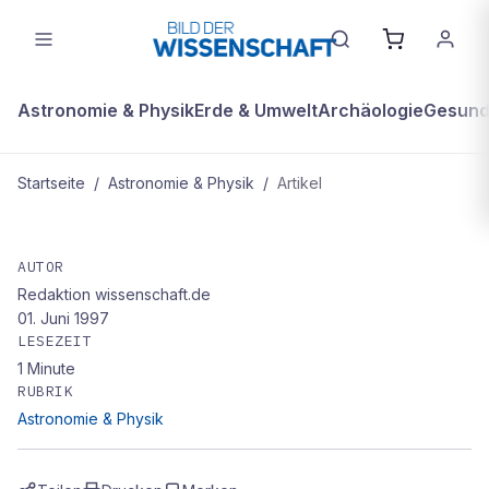
Astronomie & Physik
Erde & Umwelt
Archäologie
Gesundh
Startseite
/
Astronomie & Physik
/
Artikel
ASTRONOMIE & PHYSIK
Raumstation im Kugelhagel
AUTOR
Redaktion wissenschaft.de
01. Juni 1997
LESEZEIT
1
Minute
RUBRIK
Astronomie & Physik