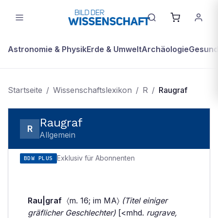
Astronomie & Physik
Erde & Umwelt
Archäologie
Gesundh
Startseite
/
Wissenschaftslexikon
/
R
/
Raugraf
Raugraf
R
Allgemein
Exklusiv für Abonnenten
BDW PLUS
Rau|graf
〈m. 16; im MA〉
(Titel einiger
gräflicher Geschlechter)
[<mhd.
rugrave,