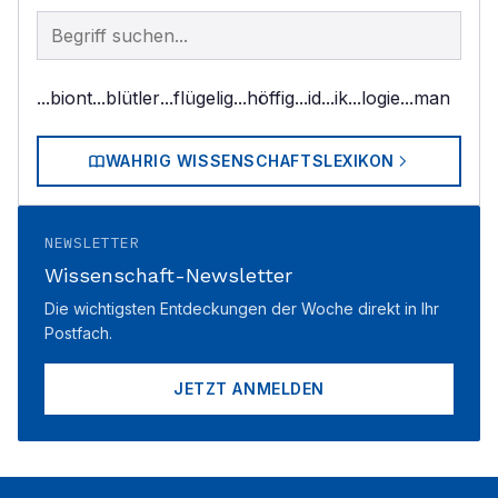
Begriff im Lexikon suchen
...biont
...blütler
...flügelig
...höffig
...id
...ik
...logie
...man
WAHRIG WISSENSCHAFTSLEXIKON
NEWSLETTER
Wissenschaft-Newsletter
Die wichtigsten Entdeckungen der Woche direkt in Ihr
Postfach.
JETZT ANMELDEN