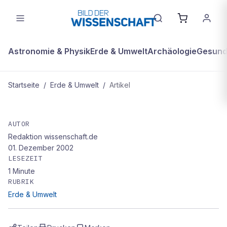
Astronomie & Physik
Erde & Umwelt
Archäologie
Gesundh
Startseite
/
Erde & Umwelt
/
Artikel
ERDE & UMWELT
Ratten erobern die Inseln
AUTOR
Redaktion wissenschaft.de
01. Dezember 2002
LESEZEIT
1
Minute
RUBRIK
Erde & Umwelt