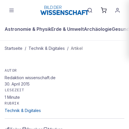
Astronomie & Physik
Erde & Umwelt
Archäologie
Gesundh
Startseite
/
Technik & Digitales
/
Artikel
TECHNIK & DIGITALES
Rasch aufs Klo
AUTOR
Redaktion wissenschaft.de
30. April 2015
LESEZEIT
1
Minute
RUBRIK
Technik & Digitales