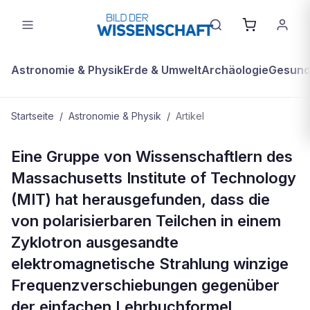
Astronomie & Physik
Erde & Umwelt
Archäologie
Gesundh
Startseite
/
Astronomie & Physik
/
Artikel
ASTRONOMIE & PHYSIK
Eine Gruppe von Wissenschaftlern des
Rasanter Rundlauf zeigt innere
Massachusetts Institute of Technology
Werte geladener Teilchen
(MIT) hat herausgefunden, dass die
von polarisierbaren Teilchen in einem
Zyklotron ausgesandte
elektromagnetische Strahlung winzige
Frequenzverschiebungen gegenüber
der einfachen Lehrbuchformel