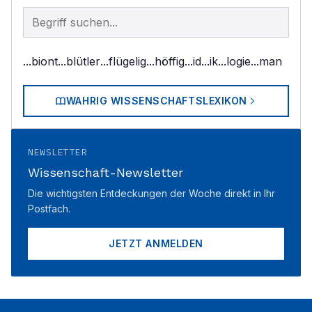
Begriff im Lexikon suchen
...biont
...blütler
...flügelig
...höffig
...id
...ik
...logie
...man
WAHRIG WISSENSCHAFTSLEXIKON
NEWSLETTER
Wissenschaft-Newsletter
Die wichtigsten Entdeckungen der Woche direkt in Ihr
Postfach.
JETZT ANMELDEN