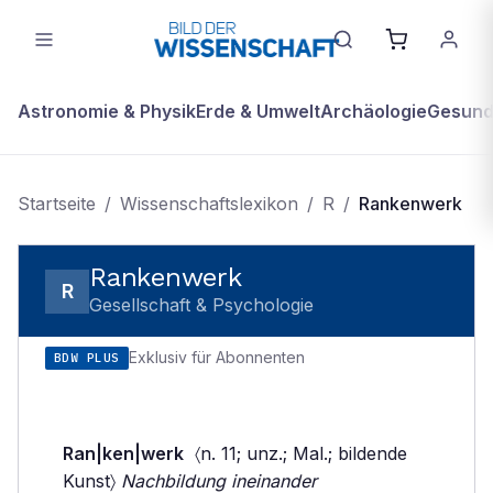
Astronomie & Physik
Erde & Umwelt
Archäologie
Gesundh
Startseite
/
Wissenschaftslexikon
/
R
/
Rankenwerk
Rankenwerk
R
Gesellschaft & Psychologie
Exklusiv für Abonnenten
BDW PLUS
Ran|ken|werk
〈n. 11; unz.; Mal.; bildende
Kunst〉
Nachbildung ineinander