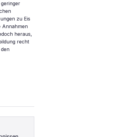
 geringer
fchen
sungen zu Eis
ige Annahmen
jedoch heraus,
bildung recht
 den
bnissen