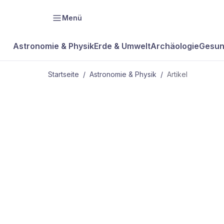
Menü
Astronomie & Physik
Erde & Umwelt
Archäologie
Gesun
Startseite
/
Astronomie & Physik
/
Artikel
ASTRONOMIE & PHYSIK
Rätselhafte
Zirruswolke