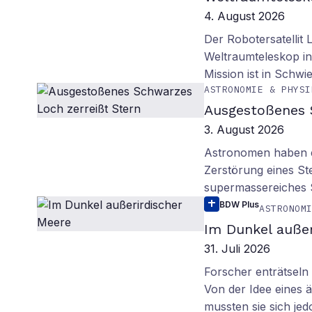
4. August 2026
Der Robotersatellit 
Weltraumteleskop in
Mission ist in Schwie
ASTRONOMIE & PHYSI
Ausgestoßenes 
3. August 2026
Astronomen haben ei
Zerstörung eines St
supermassereiches
BDW Plus
ASTRONOM
Im Dunkel außer
31. Juli 2026
Forscher enträtsel
Von der Idee eines
mussten sie sich je