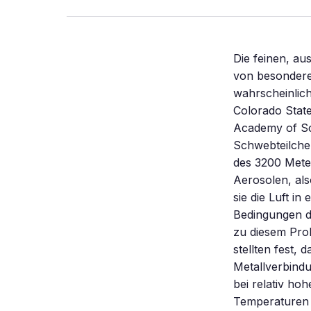
Die feinen, au
von besonderem
wahrscheinlic
Colorado State
Academy of Sci
Schwebteilchen
des 3200 Mete
Aerosolen, als
sie die Luft i
Bedingungen di
zu diesem Pro
stellten fest,
Metallverbindu
bei relativ ho
Temperaturen 