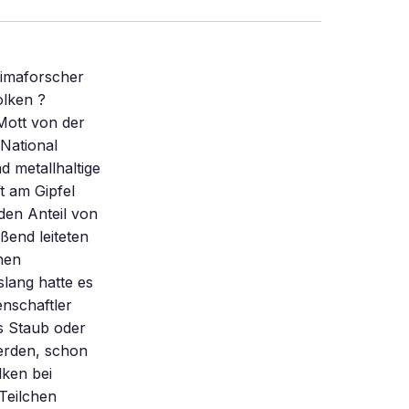
limaforscher
olken ?
Mott von der
 National
d metallhaltige
t am Gipfel
den Anteil von
ßend leiteten
hen
slang hatte es
nschaftler
us Staub oder
werden, schon
lken bei
Teilchen