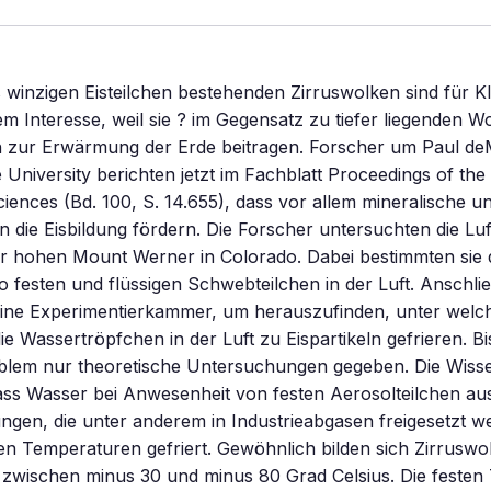
s winzigen Eisteilchen bestehenden Zirruswolken sind für K
 Interesse, weil sie ? im Gegensatz zu tiefer liegenden W
h zur Erwärmung der Erde beitragen. Forscher um Paul de
 University berichten jetzt im Fachblatt Proceedings of the
ences (Bd. 100, S. 14.655), dass vor allem mineralische un
 die Eisbildung fördern. Die Forscher untersuchten die Luf
r hohen Mount Werner in Colorado. Dabei bestimmten sie 
o festen und flüssigen Schwebteilchen in der Luft. Anschlie
n eine Experimentierkammer, um herauszufinden, unter welc
e Wassertröpfchen in der Luft zu Eispartikeln gefrieren. Bi
blem nur theoretische Untersuchungen gegeben. Die Wisse
 dass Wasser bei Anwesenheit von festen Aerosolteilchen a
ngen, die unter anderem in Industrieabgasen freigesetzt 
hen Temperaturen gefriert. Gewöhnlich bilden sich Zirruswo
zwischen minus 30 und minus 80 Grad Celsius. Die festen 