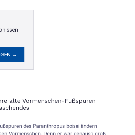
bnissen
EGEN →
ahre alte Vormenschen-Fußspuren
raschendes
Fußspuren des Paranthropus boisei ändern
iesen Vormenschen. Denn er war genauso groß