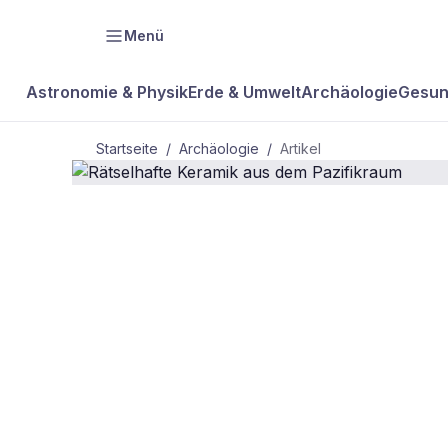
Menü
Astronomie & Physik
Erde & Umwelt
Archäologie
Gesun
Startseite
/
Archäologie
/
Artikel
ARCHÄOLOGIE
Rätselhafte
Pazifikraum