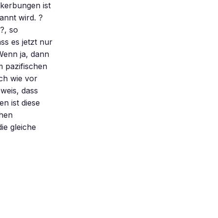
kerbungen ist
annt wird. ?
?, so
ss es jetzt nur
 Wenn ja, dann
m pazifischen
ch wie vor
weis, dass
n ist diese
chen
ie gleiche