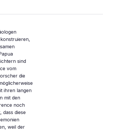
äologen
konstruieren,
ltsamen
 Papua
ichtern sind
nce vom
orscher die
 möglicherweise
t ihren langen
n mit den
rrence noch
, dass diese
eremonien
n, weil der