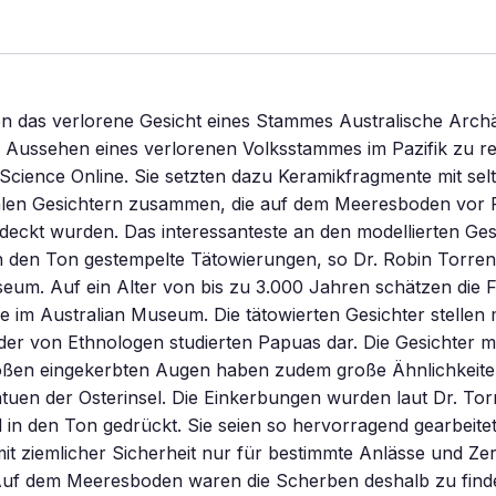
en das verlorene Gesicht eines Stammes Australische Arch
 Aussehen eines verlorenen Volksstammes im Pazifik zu re
Science Online. Sie setzten dazu Keramikfragmente mit se
alen Gesichtern zusammen, die auf dem Meeresboden vor
eckt wurden. Das interessanteste an den modellierten Ges
in den Ton gestempelte Tätowierungen, so Dr. Robin Torre
eum. Auf ein Alter von bis zu 3.000 Jahren schätzen die F
e im Australian Museum. Die tätowierten Gesichter stellen
der von Ethnologen studierten Papuas dar. Die Gesichter mi
ßen eingekerbten Augen haben zudem große Ähnlichkeite
tuen der Osterinsel. Die Einkerbungen wurden laut Dr. To
in den Ton gedrückt. Sie seien so hervorragend gearbeitet
it ziemlicher Sicherheit nur für bestimmte Anlässe und Z
Auf dem Meeresboden waren die Scherben deshalb zu finde