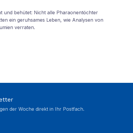
 und behütet: Nicht alle Pharaonentöchter
tten ein geruhsames Leben, wie Analysen von
umien verraten.
etter
gen der Woche direkt in Ihr Postfach.