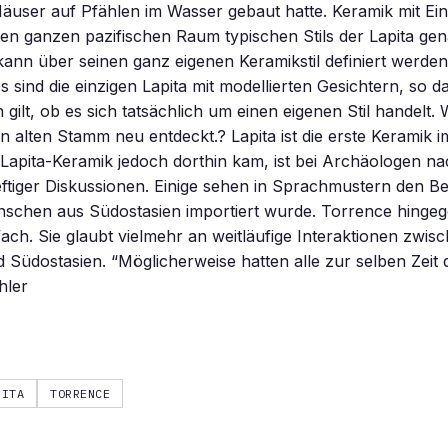
äuser auf Pfählen im Wasser gebaut hatte. Keramik mit Ein
 den ganzen pazifischen Raum typischen Stils der Lapita gen
nn über seinen ganz eigenen Keramikstil definiert werden
 sind die einzigen Lapita mit modellierten Gesichtern, so da
 gilt, ob es sich tatsächlich um einen eigenen Stil handelt.
en alten Stamm neu entdeckt.? Lapita ist die erste Keramik i
Lapita-Keramik jedoch dorthin kam, ist bei Archäologen na
tiger Diskussionen. Einige sehen in Sprachmustern den Be
schen aus Südostasien importiert wurde. Torrence hingege
ach. Sie glaubt vielmehr an weitläufige Interaktionen zwis
 Südostasien. “Möglicherweise hatten alle zur selben Zeit d
hler
PITA
TORRENCE