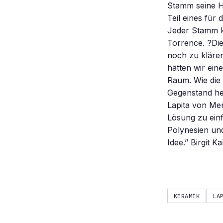
Stamm seine H
Teil eines für
Jeder Stamm ka
Torrence. ?Dies
noch zu klären
hätten wir ein
Raum. Wie die 
Gegenstand hef
Lapita von Men
Lösung zu einf
Polynesien und
Idee.” Birgit Ka
KERAMIK
LA