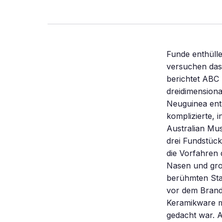
Funde enthüll
versuchen das
berichtet ABC 
dreidimension
Neuguinea entd
komplizierte, 
Australian Mus
drei Fundstück
die Vorfahren 
Nasen und gro
berühmten Sta
vor dem Brand 
Keramikware m
gedacht war. 