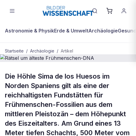
Astronomie & Physik
Erde & Umwelt
Archäologie
Gesundh
Startseite
/
Archäologie
/
Artikel
ARCHÄOLOGIE
Die Höhle Sima de los Huesos im
Rätsel um älteste Frühmenschen-
Norden Spaniens gilt als eine der
DNA
reichhaltigsten Fundstätten für
Frühmenschen-Fossilien aus dem
mittleren Pleistozän – dem Höhepunkt
des Eiszeitalters. Am Grund eines 13
Meter tiefen Schachts, 500 Meter vom