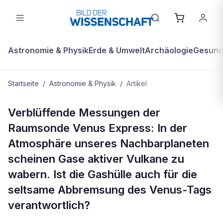
Astronomie & Physik
Erde & Umwelt
Archäologie
Gesundh
Startseite
/
Astronomie & Physik
/
Artikel
ASTRONOMIE & PHYSIK
Verblüffende Messungen der
Rätsel in der Venus-Luft
Raumsonde Venus Express: In der
Atmosphäre unseres Nachbarplaneten
scheinen Gase aktiver Vulkane zu
wabern. Ist die Gashülle auch für die
seltsame Abbremsung des Venus-Tags
verantwortlich?