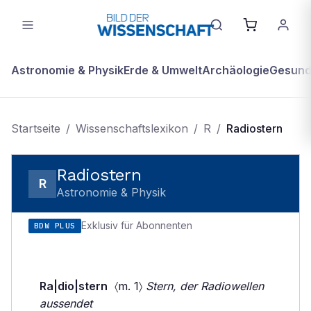
Astronomie & Physik
Erde & Umwelt
Archäologie
Gesundh
Startseite
/
Wissenschaftslexikon
/
R
/
Radiostern
Radiostern
R
Astronomie & Physik
Exklusiv für Abonnenten
BDW PLUS
Ra|dio|stern
〈m. 1〉
Stern, der Radiowellen
aussendet