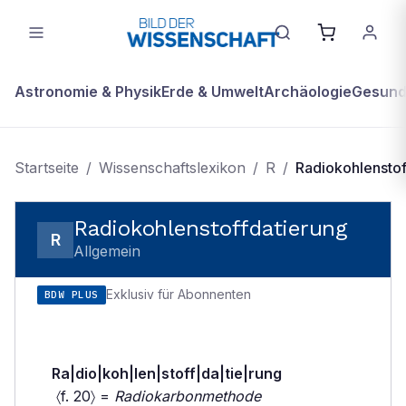
Astronomie & Physik
Erde & Umwelt
Archäologie
Gesundh
Startseite
/
Wissenschaftslexikon
/
R
/
Radiokohlenstof
Radiokohlenstoffdatierung
R
Allgemein
Exklusiv für Abonnenten
BDW PLUS
Ra|dio|koh|len|stoff|da|tie|rung
〈f. 20〉 =
Radiokarbonmethode