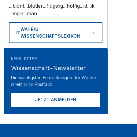
...biont
...blütler
...flügelig
...höffig
...id
...ik
...logie
...man
WAHRIG
WISSENSCHAFTSLEXIKON
NEWSLETTER
Wissenschaft-Newsletter
Die wichtigsten Entdeckungen der Woche
direkt in Ihr Postfach.
JETZT ANMELDEN