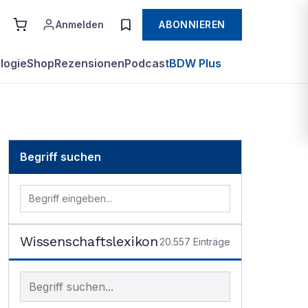
Anmelden
ABONNIEREN
logie
Shop
Rezensionen
Podcast
BDW Plus
Begriff suchen
Wissenschaftslexikon
20.557
Einträge
Begriff im Lexikon suchen