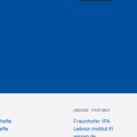
UNSERE PARTNER
hefte
Fraunhofer IPA
efte
Leibniz-Institut ifl
wissen.de