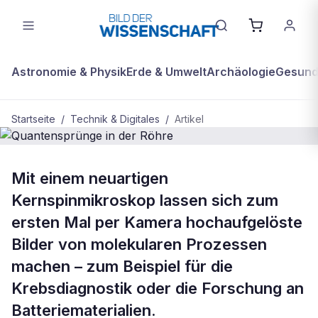
Astronomie & Physik
Erde & Umwelt
Archäologie
Gesundh
Startseite
/
Technik & Digitales
/
Artikel
BDW Plus
TECHNIK & DIGITALES
Mit einem neuartigen
Quantensprünge in der Röhre
Kernspinmikroskop lassen sich zum
ersten Mal per Kamera hochaufgelöste
Bilder von molekularen Prozessen
machen – zum Beispiel für die
Krebsdiagnostik oder die Forschung an
Batteriematerialien.