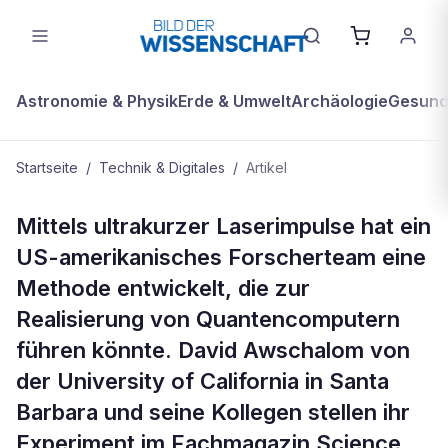
Astronomie & Physik
Erde & Umwelt
Archäologie
Gesundh
Startseite
/
Technik & Digitales
/
Artikel
TECHNIK & DIGITALES
Mittels ultrakurzer Laserimpulse hat ein
Quantencomputer: Rechnen, bevor
US-amerikanisches Forscherteam eine
die Information verloren geht
Methode entwickelt, die zur
Realisierung von Quantencomputern
führen könnte. David Awschalom von
der University of California in Santa
Barbara und seine Kollegen stellen ihr
Experiment im Fachmagazin Science