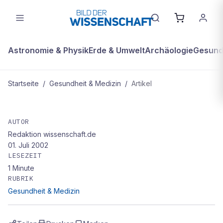
Astronomie & Physik
Erde & Umwelt
Archäologie
Gesundh
Startseite
/
Gesundheit & Medizin
/
Artikel
GESUNDHEIT & MEDIZIN
Pupse im OP-Saal
AUTOR
Redaktion wissenschaft.de
01. Juli 2002
LESEZEIT
1
Minute
RUBRIK
Gesundheit & Medizin