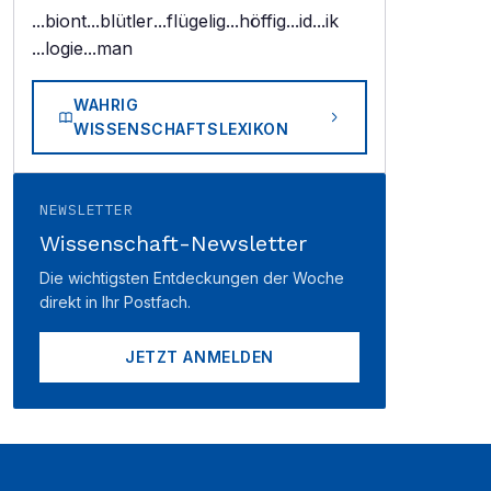
...biont
...blütler
...flügelig
...höffig
...id
...ik
...logie
...man
WAHRIG
WISSENSCHAFTSLEXIKON
NEWSLETTER
Wissenschaft-Newsletter
Die wichtigsten Entdeckungen der Woche
direkt in Ihr Postfach.
JETZT ANMELDEN