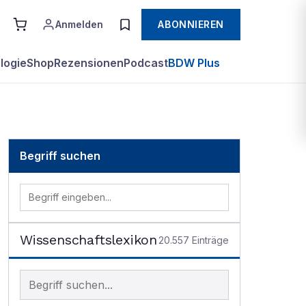
Anmelden
ABONNIEREN
logie
Shop
Rezensionen
Podcast
BDW Plus
Begriff suchen
Wissenschaftslexikon
20.557
Einträge
Begriff im Lexikon suchen