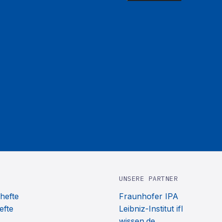
UNSERE PARTNER
hefte
Fraunhofer IPA
efte
Leibniz-Institut ifl
wissen.de