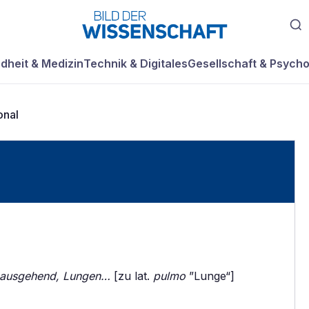
dheit & Medizin
Technik & Digitales
Gesellschaft & Psycho
onal
 ausgehend, Lungen…
[zu lat.
pulmo
”Lunge“]