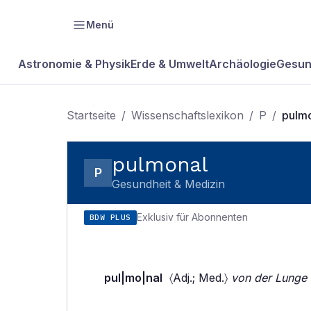
Menü
Astronomie & Physik
Erde & Umwelt
Archäologie
Gesun
Startseite
/
Wissenschaftslexikon
/
P
/
pulm
pulmonal
P
Gesundheit & Medizin
Exklusiv für Abonnenten
BDW PLUS
pul|mo|nal
〈Adj.; Med.〉
von der Lunge