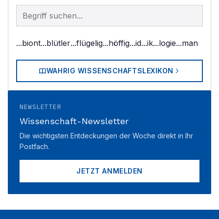
Begriff im Lexikon suchen
...biont
...blütler
...flügelig
...höffig
...id
...ik
...logie
...man
WAHRIG WISSENSCHAFTSLEXIKON
NEWSLETTER
Wissenschaft-Newsletter
Die wichtigsten Entdeckungen der Woche direkt in Ihr
Postfach.
JETZT ANMELDEN