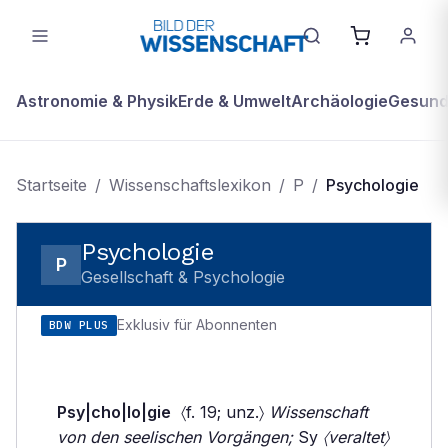
Astronomie & Physik
Erde & Umwelt
Archäologie
Gesundh
Startseite
/
Wissenschaftslexikon
/
P
/
Psychologie
Psychologie
P
Gesellschaft & Psychologie
Exklusiv für Abonnenten
BDW PLUS
Psy|cho|lo|gie
〈f. 19; unz.〉
Wissenschaft
von den seelischen Vorgängen;
Sy
〈veraltet〉