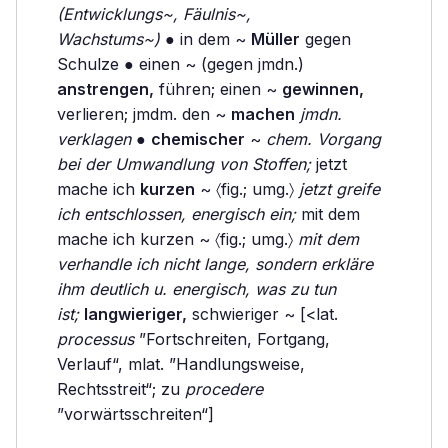
(Entwicklungs~, Fäulnis~,
Wachstums~)
● in dem ~
Müller
gegen
Schulze ● einen ~ (gegen jmdn.)
anstrengen,
führen; einen ~
gewinnen,
verlieren; jmdm. den ~
machen
jmdn.
verklagen
●
chemischer
~
chem. Vorgang
bei der Umwandlung von Stoffen;
jetzt
mache ich
kurzen
~ 〈fig.; umg.〉
jetzt greife
ich entschlossen, energisch ein;
mit dem
mache ich kurzen ~ 〈fig.; umg.〉
mit dem
verhandle ich nicht lange, sondern erkläre
ihm deutlich u. energisch, was zu tun
ist;
langwieriger,
schwieriger ~ [<lat.
processus
”Fortschreiten, Fortgang,
Verlauf“, mlat. ”Handlungsweise,
Rechtsstreit“; zu
procedere
”vorwärtsschreiten“]