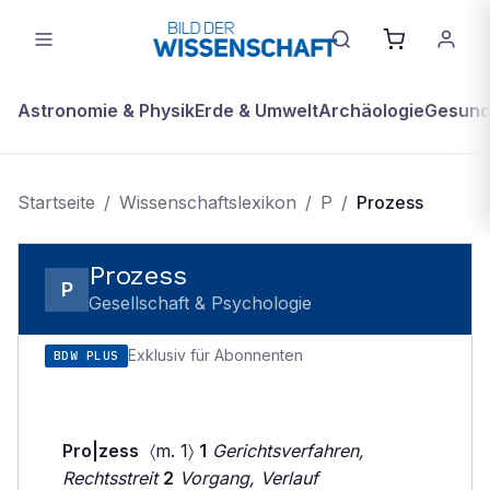
Astronomie & Physik
Erde & Umwelt
Archäologie
Gesundh
Startseite
/
Wissenschaftslexikon
/
P
/
Prozess
Prozess
P
Gesellschaft & Psychologie
Exklusiv für Abonnenten
BDW PLUS
Pro|zess
〈m. 1〉
1
Gerichtsverfahren,
Rechtsstreit
2
Vorgang, Verlauf