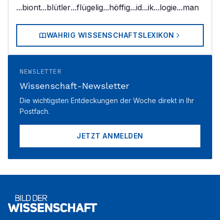
...biont
...blütler
...flügelig
...höffig
...id
...ik
...logie
...man
WAHRIG WISSENSCHAFTSLEXIKON
NEWSLETTER
Wissenschaft-Newsletter
Die wichtigsten Entdeckungen der Woche direkt in Ihr
Postfach.
JETZT ANMELDEN