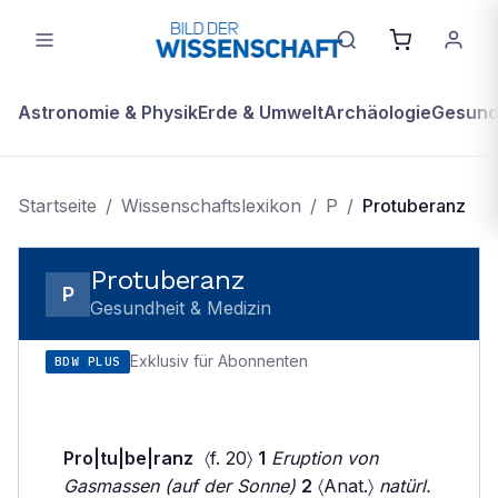
Astronomie & Physik
Erde & Umwelt
Archäologie
Gesundh
Startseite
/
Wissenschaftslexikon
/
P
/
Protuberanz
Protuberanz
P
Gesundheit & Medizin
Exklusiv für Abonnenten
BDW PLUS
Pro|tu|be|ranz
〈f. 20〉
1
Eruption von
Gasmassen (auf der Sonne)
2
〈Anat.〉
natürl.