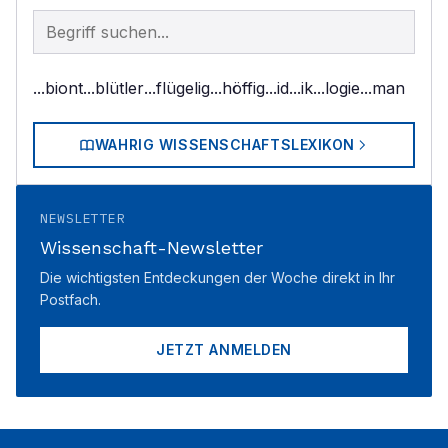
Begriff im Lexikon suchen
...biont
...blütler
...flügelig
...höffig
...id
...ik
...logie
...man
WAHRIG WISSENSCHAFTSLEXIKON
NEWSLETTER
Wissenschaft-Newsletter
Die wichtigsten Entdeckungen der Woche direkt in Ihr
Postfach.
JETZT ANMELDEN