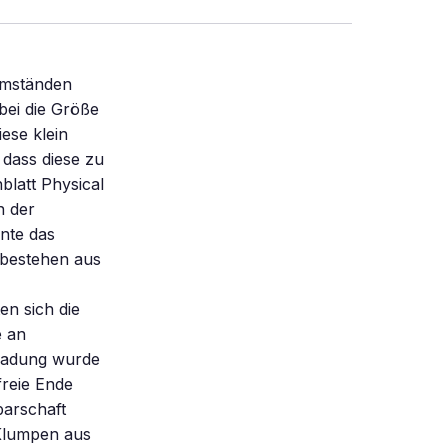
Umständen
bei die Größe
ese klein
dass diese zu
latt Physical
n der
ente das
 bestehen aus
en sich die
e an
 Ladung wurde
freie Ende
barschaft
 Klumpen aus