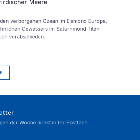
irdischer Meere
n den verborgenen Ozean im Eismond Europa.
 ähnlichen Gewässers im Saturnmond Titan
doch verabschieden.
E
etter
gen der Woche direkt in Ihr Postfach.