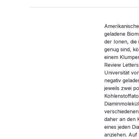
Amerikanische
geladene Biom
der Ionen, di
genug sind, k
einem Klumpen
Review Letters
Universität vo
negativ gelade
jeweils zwei p
Kohlenstoffato
Diaminmoleküle
verschiedenen 
daher an den K
eines jeden D
anziehen. Auf 