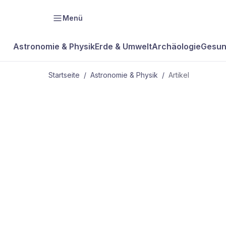
Menü
Astronomie & Physik
Erde & Umwelt
Archäologie
Gesun
Startseite
/
Astronomie & Physik
/
Artikel
ASTRONOMIE & PHYSIK
Proteinverk
Ionen geste