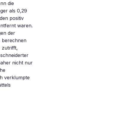
nn die
ger als 0,29
den positiv
ntfernt waren.
gen der
en berechnen
utrifft,
schneiderter
daher nicht nur
che
ch verklumpte
ttels