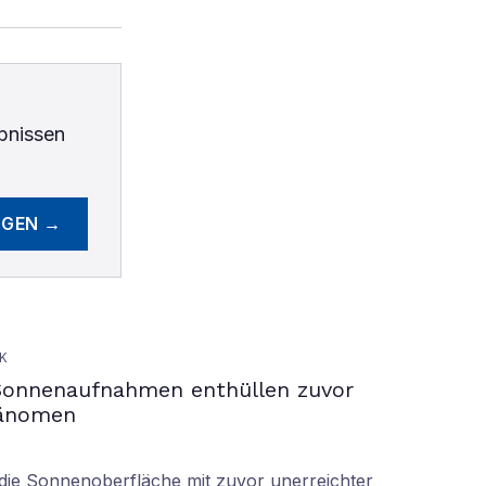
bnissen
EGEN →
K
Sonnenaufnahmen enthüllen zuvor
hänomen
ie Sonnenoberfläche mit zuvor unerreichter