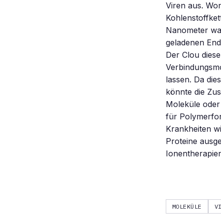
Viren aus. Won
Kohlenstoffket
Nanometer ware
geladenen End
Der Clou diese
Verbindungsmol
lassen. Da die
könnte die Zu
Moleküle oder 
für Polymerfor
Krankheiten w
Proteine ausge
Ionentherapie
MOLEKÜLE
V