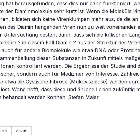
g hat herausgefunden, dass dies nur dann funktioniert, we
te der Diaminmoleküle sehr kurz ist. Wenn die Moleküle län
n, bildeten sich keine Virenklumpen mehr aus, da die an 
en des Diamin hängenden Viren nun zu weit voneinander e
r Untersuchung besteht darin, dass sich die kritischen Län
eküle ? in diesem Fall Diamin ? aus der Struktur der Vir
s auch für andere Biomoleküle wie etwa DNA oder Proteine z
sammenballung dieser Substanzen in Zukunft mittels maßge
Ionen kontrolliert werden. Die Ergebnisse der Studie sind 
scher, sondern auch für Mediziner von Interesse. Zahlrei
ie etwa die Cystische Fibrose (Mukoviszidose) werden dur
löst. Wong hofft, dass diese und ähliche Leiden zukünftig mi
n behandelt werden können. Stefan Maier
IREN
VIRUS