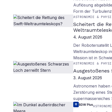
Auflösung abgebilde
Form der Turbulenz
ASTRONOMIE & PHYSI
Scheitert die R
Weltraumtelesk
4. August 2026
Der Robotersatellit 
Weltraumteleskop in
Mission ist in Schwie
ASTRONOMIE & PHYSI
Ausgestoßenes 
3. August 2026
Astronomen haben ei
Zerstörung eines St
supermassereiches
BDW Plus
ASTRONOM