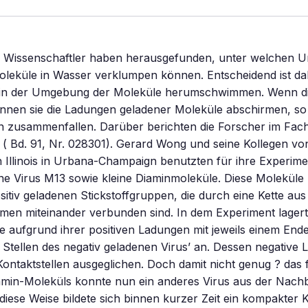
 Wissenschaftler haben herausgefunden, unter welchen 
oleküle in Wasser verklumpen können. Entscheidend ist da
e in der Umgebung der Moleküle herumschwimmen. Wenn di
önnen sie die Ladungen geladener Moleküle abschirmen, so 
 zusammenfallen. Darüber berichten die Forscher im Fachb
 ( Bd. 91, Nr. 028301). Gerard Wong und seine Kollegen vo
n Illinois in Urbana-Champaign benutzten für ihre Experim
ne Virus M13 sowie kleine Diaminmoleküle. Diese Moleküle
ositiv geladenen Stickstoffgruppen, die durch eine Kette aus
men miteinander verbunden sind. In dem Experiment lagert
 aufgrund ihrer positiven Ladungen mit jeweils einem End
Stellen des negativ geladenen Virus’ an. Dessen negative
ontaktstellen ausgeglichen. Doch damit nicht genug ? das 
iamin-Moleküls konnte nun ein anderes Virus aus der Nach
diese Weise bildete sich binnen kurzer Zeit ein kompakter