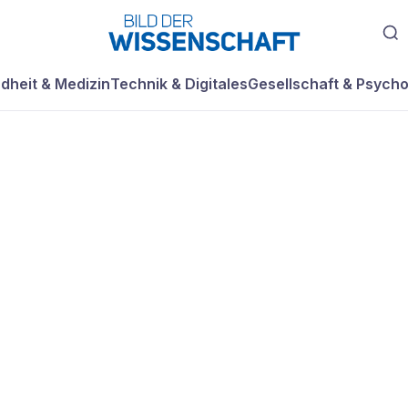
dheit & Medizin
Technik & Digitales
Gesellschaft & Psycho
lumpung kann du
uert werden