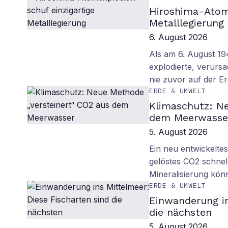
Hiroshima-Atome
Metalllegierung
6. August 2026
Als am 6. August 1
explodierte, verurs
nie zuvor auf der E
ERDE & UMWELT
Klimaschutz: Ne
dem Meerwasse
5. August 2026
Ein neu entwickelte
gelöstes CO2 schnell
Mineralisierung kö
ERDE & UMWELT
Einwanderung in
die nächsten
5. August 2026