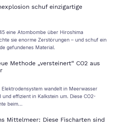
xplosion schuf einzigartige
945 eine Atombombe über Hiroshima
achte sie enorme Zerstörungen – und schuf ein
rde gefundenes Material.
ue Methode „versteinert“ CO2 aus
r
s Elektrodensystem wandelt in Meerwasser
 und effizient in Kalkstein um. Diese CO2-
nnte beim…
s Mittelmeer: Diese Fischarten sind