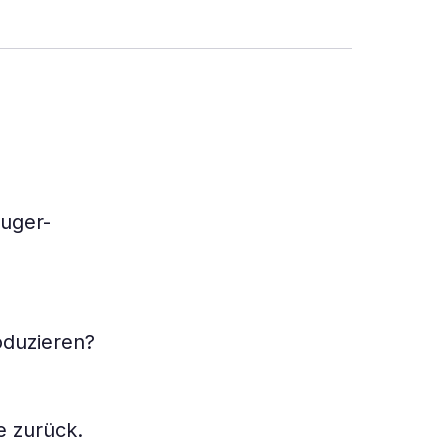
ruger-
oduzieren?
e zurück.