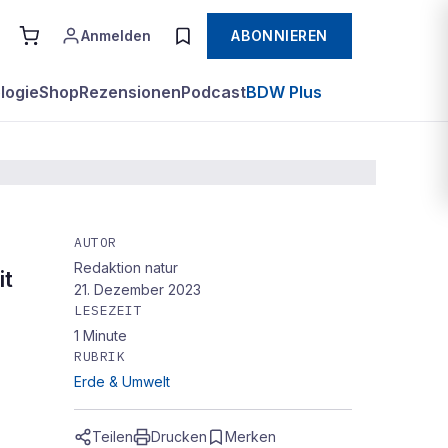
Anmelden
ABONNIEREN
logie
Shop
Rezensionen
Podcast
BDW Plus
AUTOR
Redaktion natur
it
21. Dezember 2023
LESEZEIT
1
Minute
RUBRIK
Erde & Umwelt
Teilen
Drucken
Merken