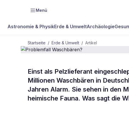
Menü
Astronomie & Physik
Erde & Umwelt
Archäologie
Gesun
Startseite
/
Erde & Umwelt
/
Artikel
ERDE & UMWELT
Einst als Pelzlieferant eingeschl
Problemfall
Millionen Waschbären in Deutschl
Jahren Alarm. Sie sehen in den Ma
Waschbären
heimische Fauna. Was sagt die W