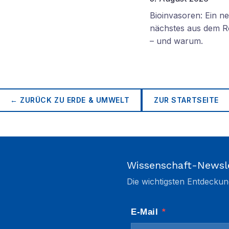
Bioinvasoren: Ein n
nächstes aus dem R
– und warum.
← ZURÜCK ZU
ERDE & UMWELT
ZUR STARTSEITE
Wissenschaft-Newsl
Die wichtigsten Entdeckun