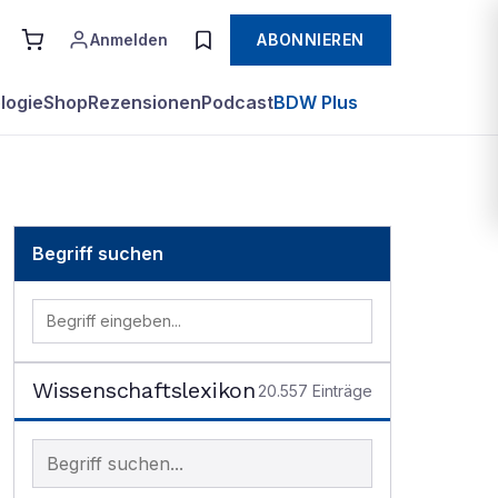
Anmelden
ABONNIEREN
logie
Shop
Rezensionen
Podcast
BDW Plus
Begriff suchen
Wissenschaftslexikon
20.557
Einträge
Begriff im Lexikon suchen