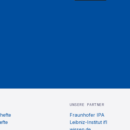
UNSERE PARTNER
hefte
Fraunhofer IPA
efte
Leibniz-Institut ifl
wissen.de