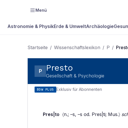
Menü
Astronomie & Physik
Erde & Umwelt
Archäologie
Gesun
Startseite
/
Wissenschaftslexikon
/
P
/
Prest
Presto
P
Gesellschaft & Psychologie
Exklusiv für Abonnenten
BDW PLUS
Pres|to
〈n.; –s, –s od. Pres|ti; Mus.〉
sch