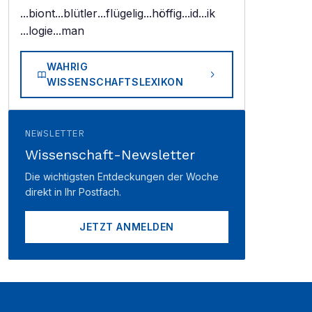
...biont
...blütler
...flügelig
...höffig
...id
...ik
...logie
...man
WAHRIG
WISSENSCHAFTSLEXIKON
NEWSLETTER
Wissenschaft-Newsletter
Die wichtigsten Entdeckungen der Woche
direkt in Ihr Postfach.
JETZT ANMELDEN