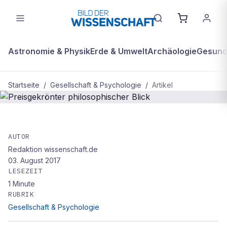
Astronomie & Physik
Erde & Umwelt
Archäologie
Gesundh
Startseite
/
Gesellschaft & Psychologie
/
Artikel
GESELLSCHAFT & PSYCHOLOGIE
Preisgekrönter philosophischer Blick
AUTOR
Redaktion wissenschaft.de
03. August 2017
LESEZEIT
1
Minute
RUBRIK
Gesellschaft & Psychologie