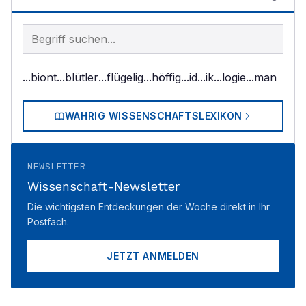
Begriff im Lexikon suchen
...biont
...blütler
...flügelig
...höffig
...id
...ik
...logie
...man
WAHRIG WISSENSCHAFTSLEXIKON
NEWSLETTER
Wissenschaft-Newsletter
Die wichtigsten Entdeckungen der Woche direkt in Ihr
Postfach.
JETZT ANMELDEN