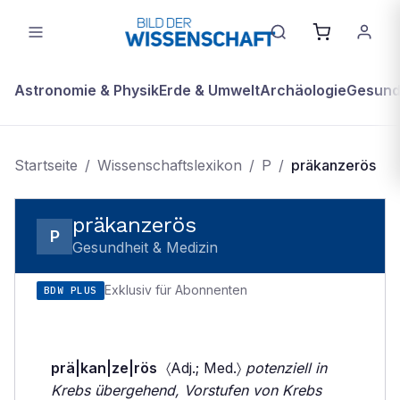
Astronomie & Physik
Erde & Umwelt
Archäologie
Gesundh
Startseite
/
Wissenschaftslexikon
/
P
/
präkanzerös
präkanzerös
P
Gesundheit & Medizin
Exklusiv für Abonnenten
BDW PLUS
prä|kan|ze|rös
〈Adj.; Med.〉
potenziell in
Krebs übergehend, Vorstufen von Krebs