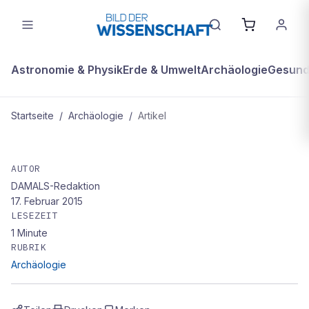
Astronomie & Physik
Erde & Umwelt
Archäologie
Gesundh
Startseite
/
Archäologie
/
Artikel
ARCHÄOLOGIE
Prachtvolles Mosaik Ein
AUTOR
DAMALS-Redaktion
beeindruckendes
17. Februar 2015
LESEZEIT
1
Minute
RUBRIK
Archäologie