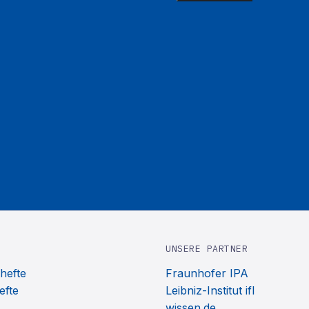
UNSERE PARTNER
hefte
Fraunhofer IPA
efte
Leibniz-Institut ifl
wissen.de