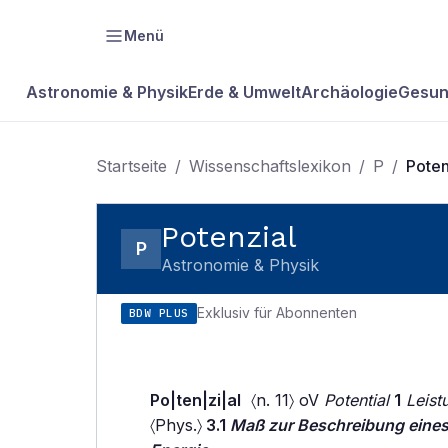
Menü
Astronomie & Physik
Erde & Umwelt
Archäologie
Gesun
Startseite
/
Wissenschaftslexikon
/
P
/
Poten
Potenzial
P
Astronomie & Physik
Exklusiv für Abonnenten
BDW PLUS
Po|ten|zi|al
〈n. 11〉 oV
Potential
1
Leist
〈Phys.〉
3.1
Maß zur Beschreibung eines 