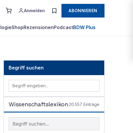
Anmelden
ABONNIEREN
logie
Shop
Rezensionen
Podcast
BDW Plus
Begriff suchen
Wissenschaftslexikon
20.557
Einträge
Begriff im Lexikon suchen