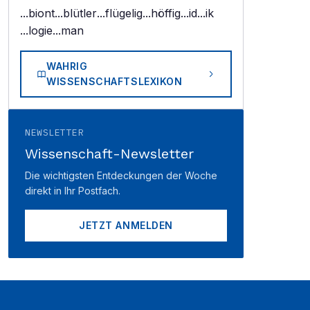
...biont
...blütler
...flügelig
...höffig
...id
...ik
...logie
...man
WAHRIG
WISSENSCHAFTSLEXIKON
NEWSLETTER
Wissenschaft-Newsletter
Die wichtigsten Entdeckungen der Woche
direkt in Ihr Postfach.
JETZT ANMELDEN