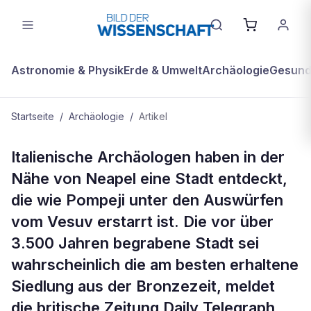
Astronomie & Physik
Erde & Umwelt
Archäologie
Gesundh
Startseite
/
Archäologie
/
Artikel
ARCHÄOLOGIE
Italienische Archäologen haben in der
Pompeji aus der Bronzezeit:
Nähe von Neapel eine Stadt entdeckt,
Archäologen graben im
die wie Pompeji unter den Auswürfen
Vulkanschlamm erstarrte Stadt aus
vom Vesuv erstarrt ist. Die vor über
3.500 Jahren begrabene Stadt sei
wahrscheinlich die am besten erhaltene
Siedlung aus der Bronzezeit, meldet
die britische Zeitung Daily Telegraph.