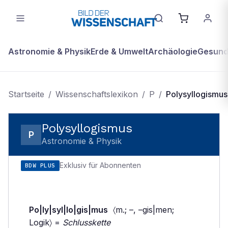
Astronomie & Physik
Erde & Umwelt
Archäologie
Gesundh
Startseite
/
Wissenschaftslexikon
/
P
/
Polysyllogismus
Polysyllogismus
P
Astronomie & Physik
Exklusiv für Abonnenten
BDW PLUS
Po|ly|syl|lo|gis|mus
〈m.; –, –gis|men;
Logik〉 =
Schlusskette