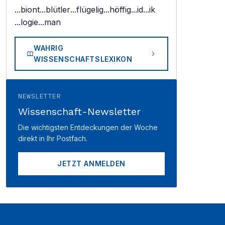
...biont
...blütler
...flügelig
...höffig
...id
...ik
...logie
...man
WAHRIG
WISSENSCHAFTSLEXIKON
NEWSLETTER
Wissenschaft-Newsletter
Die wichtigsten Entdeckungen der Woche
direkt in Ihr Postfach.
JETZT ANMELDEN