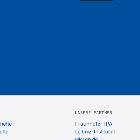
UNSERE PARTNER
hefte
Fraunhofer IPA
efte
Leibniz-Institut ifl
wissen.de