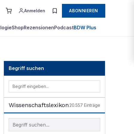
Anmelden
ABONNIEREN
logie
Shop
Rezensionen
Podcast
BDW Plus
Begriff suchen
Wissenschaftslexikon
20.557
Einträge
Begriff im Lexikon suchen