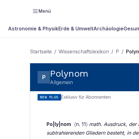
Menü
Astronomie & Physik
Erde & Umwelt
Archäologie
Gesun
Startseite
/
Wissenschaftslexikon
/
P
/
Poly
Polynom
P
Allgemein
Exklusiv für Abonnenten
BDW PLUS
Po|ly|nom
〈n. 11〉
math. Ausdruck, der 
subtrahierenden Gliedern besteht, in d