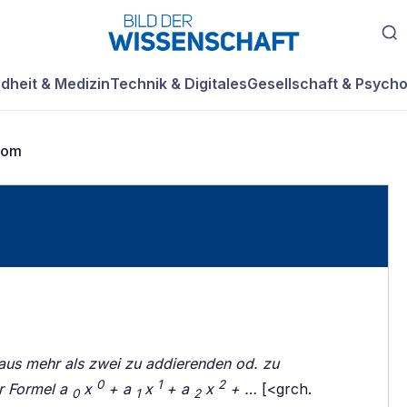
dheit & Medizin
Technik & Digitales
Gesellschaft & Psycho
nom
aus mehr als zwei zu addierenden od. zu
0
1
2
er Formel a
x
+ a
x
+ a
x
+ …
[<grch.
0
1
2