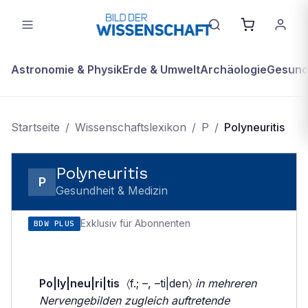
Astronomie & Physik
Erde & Umwelt
Archäologie
Gesundh
Startseite
/
Wissenschaftslexikon
/
P
/
Polyneuritis
Polyneuritis
P
Gesundheit & Medizin
Exklusiv für Abonnenten
BDW PLUS
Po|ly|neu|ri|tis
〈f.; –, –ti|den〉
in mehreren
Nervengebilden zugleich auftretende