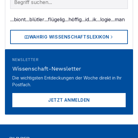
...biont
...blütler
...flügelig
...höffig
...id
...ik
...logie
...man
WAHRIG WISSENSCHAFTSLEXIKON
NEWSLETTER
Wissenschaft-Newsletter
Die wichtigsten Entdeckungen der Woche direkt in Ihr
Postfach.
JETZT ANMELDEN