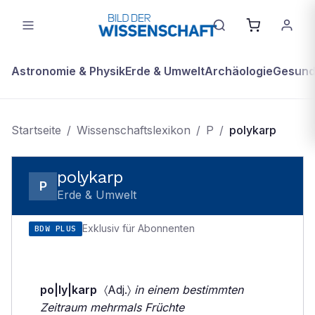
Astronomie & Physik
Erde & Umwelt
Archäologie
Gesundh
Startseite
/
Wissenschaftslexikon
/
P
/
polykarp
polykarp
P
Erde & Umwelt
Exklusiv für Abonnenten
BDW PLUS
po|ly|karp
〈Adj.〉
in einem bestimmten
Zeitraum mehrmals Früchte