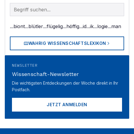
Begriff im Lexikon suchen
...biont
...blütler
...flügelig
...höffig
...id
...ik
...logie
...man
WAHRIG WISSENSCHAFTSLEXIKON
NEWSLETTER
Wissenschaft-Newsletter
Die wichtigsten Entdeckungen der Woche direkt in Ihr
Postfach.
JETZT ANMELDEN