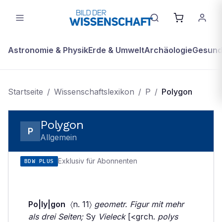
Astronomie & Physik
Erde & Umwelt
Archäologie
Gesundh
Startseite
/
Wissenschaftslexikon
/
P
/
Polygon
Polygon
P
Allgemein
Exklusiv für Abonnenten
BDW PLUS
Po|ly|gon
〈n. 11〉
geometr. Figur mit mehr
als drei Seiten;
Sy
Vieleck
[<grch.
polys