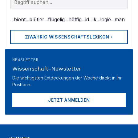
...biont
...blütler
...flügelig
...höffig
...id
...ik
...logie
...man
WAHRIG WISSENSCHAFTSLEXIKON
NEWSLETTER
Wissenschaft-Newsletter
Die wichtigsten Entdeckungen der Woche direkt in Ihr
Postfach.
JETZT ANMELDEN