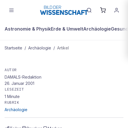
Astronomie & Physik
Erde & Umwelt
Archäologie
Gesundh
Startseite
/
Archäologie
/
Artikel
ARCHÄOLOGIE
Politik hat bei BSE versagt
AUTOR
DAMALS-Redaktion
26. Januar 2001
LESEZEIT
1
Minute
RUBRIK
Archäologie