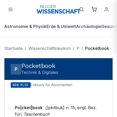
Astronomie & Physik
Erde & Umwelt
Archäologie
Gesundh
Startseite
/
Wissenschaftslexikon
/
P
/
Pocketbook
Pocketbook
P
Technik & Digitales
Exklusiv für Abonnenten
BDW PLUS
Po|cket|book
〈[pkıtbuk] n. 15; engl. Bez.
für〉
Taschenbuch