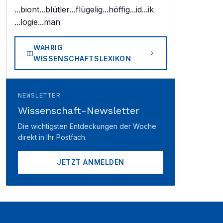
...biont
...blütler
...flügelig
...höffig
...id
...ik
...logie
...man
WAHRIG
WISSENSCHAFTSLEXIKON
NEWSLETTER
Wissenschaft-Newsletter
Die wichtigsten Entdeckungen der Woche
direkt in Ihr Postfach.
JETZT ANMELDEN