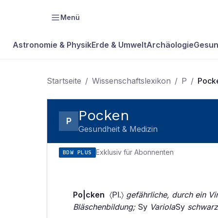
Menü
Astronomie & Physik
Erde & Umwelt
Archäologie
Gesun
Startseite
/
Wissenschaftslexikon
/
P
/
Pock
Pocken
P
Gesundheit & Medizin
Exklusiv für Abonnenten
BDW PLUS
Po|cken
〈Pl.〉
gefährliche, durch ein Vi
Bläschenbildung;
Sy
Variola
Sy
schwarz