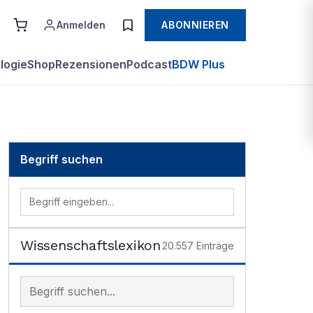
Anmelden
ABONNIEREN
logie
Shop
Rezensionen
Podcast
BDW Plus
Begriff suchen
Wissenschaftslexikon
20.557
Einträge
Begriff im Lexikon suchen