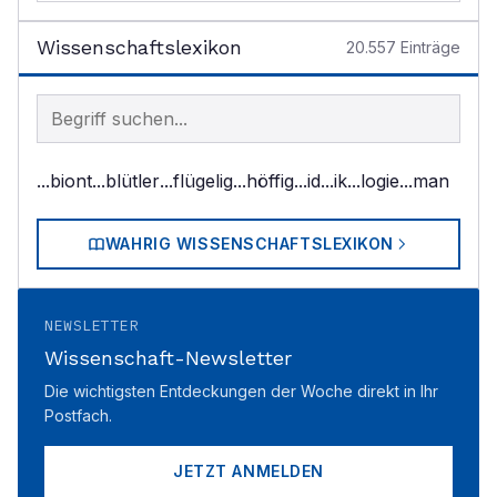
Wissenschaftslexikon
20.557
Einträge
Begriff im Lexikon suchen
...biont
...blütler
...flügelig
...höffig
...id
...ik
...logie
...man
WAHRIG WISSENSCHAFTSLEXIKON
NEWSLETTER
Wissenschaft-Newsletter
Die wichtigsten Entdeckungen der Woche direkt in Ihr
Postfach.
JETZT ANMELDEN