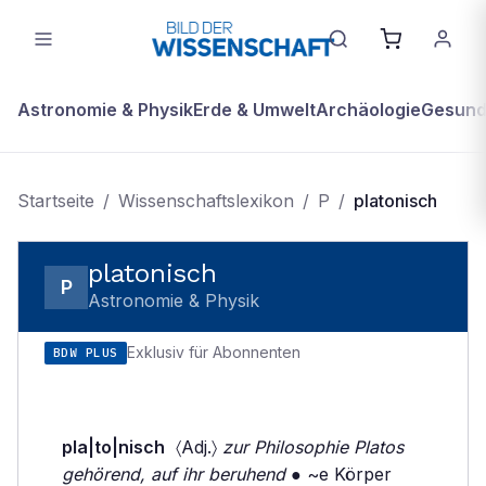
Astronomie & Physik
Erde & Umwelt
Archäologie
Gesundh
Startseite
/
Wissenschaftslexikon
/
P
/
platonisch
platonisch
P
Astronomie & Physik
Exklusiv für Abonnenten
BDW PLUS
pla|to|nisch
〈Adj.〉
zur Philosophie Platos
gehörend, auf ihr beruhend
● ~e Körper