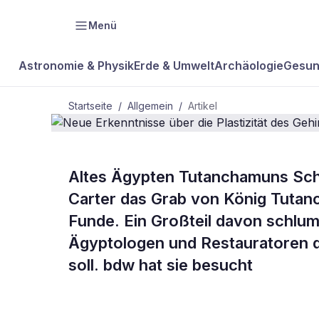
Menü
Astronomie & Physik
Erde & Umwelt
Archäologie
Gesun
Startseite
/
Allgemein
/
Artikel
ALLGEMEIN
Altes Ägypten Tutanchamuns Sch
Neue Erkenn
Carter das Grab von König Tutan
Funde. Ein Großteil davon schlu
Plastizität 
Ägyptologen und Restauratoren d
soll. bdw hat sie besucht