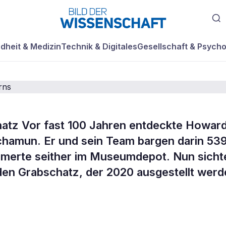
dheit & Medizin
Technik & Digitales
Gesellschaft & Psycho
atz Vor fast 100 Jahren entdeckte Howar
tnisse über die
chamun. Er und sein Team bargen darin 53
mmerte seither im Museumdepot. Nun sicht
des Gehirns
en Grabschatz, der 2020 ausgestellt werd