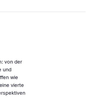
n: von der
e und
ffen wie
ine vierte
erspektiven