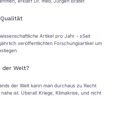
ehmen, erklärt Dr. med. Jürgen Brater.
N
 Qualität
wissenschaftliche Artikel pro Jahr - sSeit
r jährlich veröffentlichten Forschungsartikel um
estiegen
N
 der Welt?
tands der Welt kann man durchaus zu Recht
nahe ist. Überall Kriege, Klimakrise, und nicht