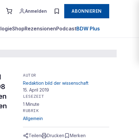
Anmelden
ABONNIEREN
logie
Shop
Rezensionen
Podcast
BDW Plus
AUTOR
d
Redaktion bild der wissenschaft
98
15. April 2019
en
LESEZEIT
1
Minute
en
RUBRIK
Allgemein
Teilen
Drucken
Merken