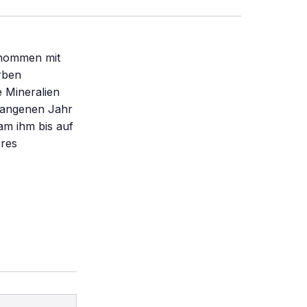
enommen mit
rben
 Mineralien
rgangenen Jahr
kam ihm bis auf
eres