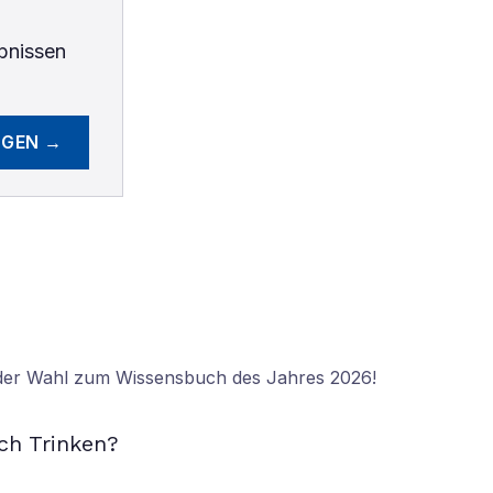
bnissen
EGEN →
 der Wahl zum Wissensbuch des Jahres 2026!
N
ch Trinken?