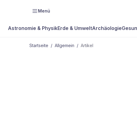
Menü
Astronomie & Physik
Erde & Umwelt
Archäologie
Gesun
Startseite
/
Allgemein
/
Artikel
ALLGEMEIN
PlanetOID A
südliche