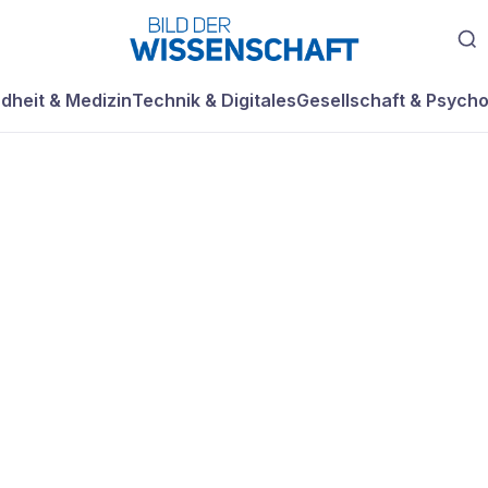
dheit & Medizin
Technik & Digitales
Gesellschaft & Psycho
LS cd Die