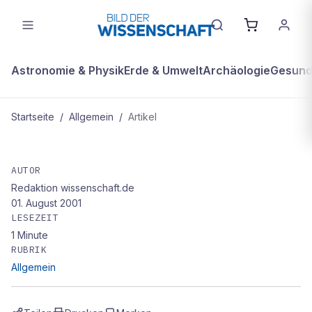
Astronomie & Physik
Erde & Umwelt
Archäologie
Gesundh
Startseite
/
Allgemein
/
Artikel
ALLGEMEIN
Plädoyer für die Gesundheit: Das
AUTOR
Redaktion wissenschaft.de
Ende der Gesundheit von Laurie
01. August 2001
Garrett
LESEZEIT
1
Minute
RUBRIK
Allgemein