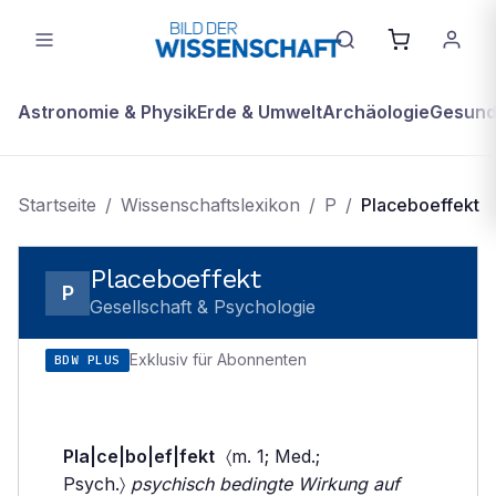
Astronomie & Physik
Erde & Umwelt
Archäologie
Gesundh
Startseite
/
Wissenschaftslexikon
/
P
/
Placeboeffekt
Placeboeffekt
P
Gesellschaft & Psychologie
Exklusiv für Abonnenten
BDW PLUS
Pla|ce|bo|ef|fekt
〈m. 1; Med.;
Psych.〉
psychisch bedingte Wirkung auf