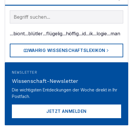
Begriff im Lexikon suchen
...biont
...blütler
...flügelig
...höffig
...id
...ik
...logie
...man
WAHRIG WISSENSCHAFTSLEXIKON
NEWSLETTER
Wissenschaft-Newsletter
Die wichtigsten Entdeckungen der Woche direkt in Ihr
Postfach.
JETZT ANMELDEN