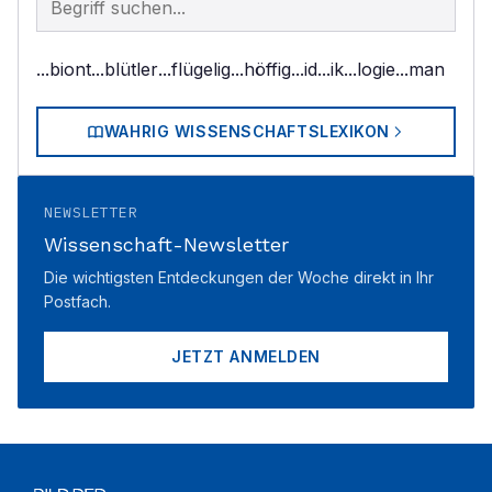
...biont
...blütler
...flügelig
...höffig
...id
...ik
...logie
...man
WAHRIG WISSENSCHAFTSLEXIKON
NEWSLETTER
Wissenschaft-Newsletter
Die wichtigsten Entdeckungen der Woche direkt in Ihr
Postfach.
JETZT ANMELDEN