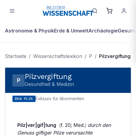
Astronomie & Physik
Erde & Umwelt
Archäologie
Gesundh
Startseite
/
Wissenschaftslexikon
/
P
/
Pilzvergiftung
Pilzvergiftung
P
Gesundheit & Medizin
Exklusiv für Abonnenten
BDW PLUS
Pilz|ver|gif|tung
〈f. 20; Med.〉
durch den
Genuss giftiger Pilze verursachte