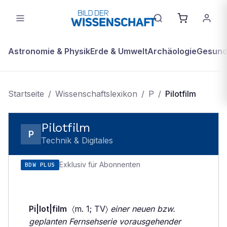
Astronomie & Physik
Erde & Umwelt
Archäologie
Gesundh
Startseite
/
Wissenschaftslexikon
/
P
/
Pilotfilm
Pilotfilm
P
Technik & Digitales
Exklusiv für Abonnenten
BDW PLUS
Pi|lot|film
〈m. 1; TV〉
einer neuen bzw.
geplanten Fernsehserie vorausgehender