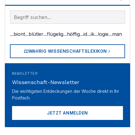
Begriff im Lexikon suchen
...biont
...blütler
...flügelig
...höffig
...id
...ik
...logie
...man
WAHRIG WISSENSCHAFTSLEXIKON
NEWSLETTER
Wissenschaft-Newsletter
Die wichtigsten Entdeckungen der Woche direkt in Ihr
Postfach.
JETZT ANMELDEN