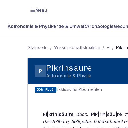
Menü
Astronomie & Physik
Erde & Umwelt
Archäologie
Gesun
Startseite
/
Wissenschaftslexikon
/
P
/
Pikri
Pikrinsäure
P
Astronomie & Physik
Exklusiv für Abonnenten
BDW PLUS
Pi|krin|säu|re
auch:
Pik|rin|säu|re
〈f
darstellbare, hellgelbe, bitterschmecke