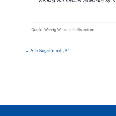
Färbung von Textilien verwendet;
Sy
Tr
Quelle:
Wahrig Wissenschaftslexikon
← Alle Begriffe mit „
P
“