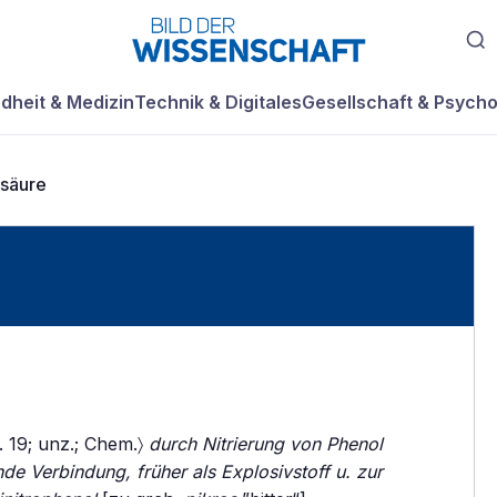
dheit & Medizin
Technik & Digitales
Gesellschaft & Psycho
nsäure
. 19; unz.; Chem.〉
durch Nitrierung von Phenol
nde Verbindung, früher als Explosivstoff u. zur