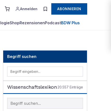
Anmelden
ABONNIEREN
logie
Shop
Rezensionen
Podcast
BDW Plus
Begriff suchen
Wissenschaftslexikon
20.557
Einträge
Begriff im Lexikon suchen