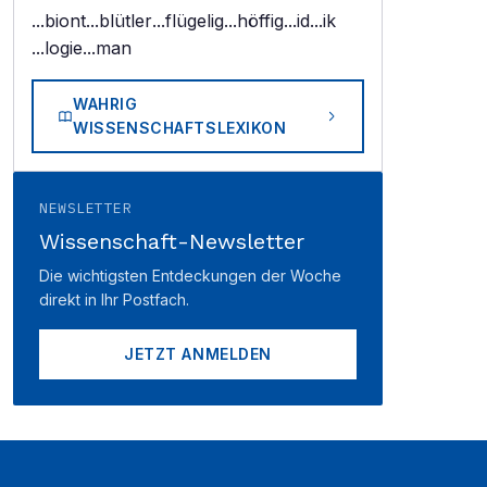
...biont
...blütler
...flügelig
...höffig
...id
...ik
...logie
...man
WAHRIG
WISSENSCHAFTSLEXIKON
NEWSLETTER
Wissenschaft-Newsletter
Die wichtigsten Entdeckungen der Woche
direkt in Ihr Postfach.
JETZT ANMELDEN