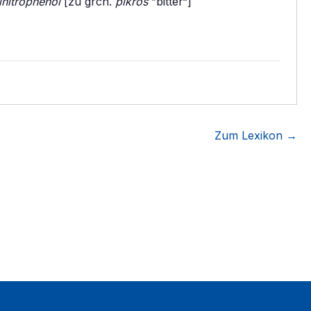
initrophenol
[zu grch.
pikros
”bitter“]
Zum Lexikon →