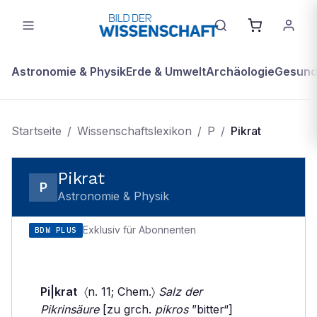
Astronomie & Physik
Erde & Umwelt
Archäologie
Gesundh
Startseite
/
Wissenschaftslexikon
/
P
/
Pikrat
Pikrat
P
Astronomie & Physik
Exklusiv für Abonnenten
BDW PLUS
Pi|krat
〈n. 11; Chem.〉
Salz der
Pikrinsäure
[zu grch.
pikros
”bitter“]